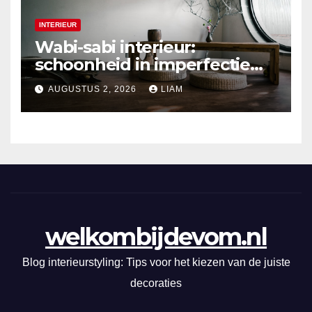
INTERIEUR
Wabi-sabi interieur:
schoonheid in imperfectie
ontdekken
AUGUSTUS 2, 2026
LIAM
welkombijdevom.nl
Blog interieurstyling: Tips voor het kiezen van de juiste
decoraties