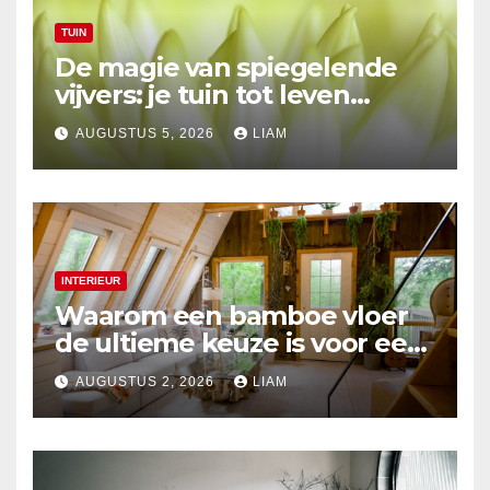
TUIN
De magie van spiegelende
vijvers: je tuin tot leven
brengen
AUGUSTUS 5, 2026
LIAM
INTERIEUR
Waarom een bamboe vloer
de ultieme keuze is voor een
duurzaam interieur
AUGUSTUS 2, 2026
LIAM