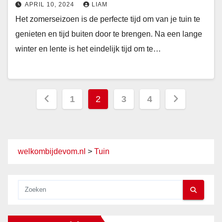
APRIL 10, 2024
LIAM
Het zomerseizoen is de perfecte tijd om van je tuin te
genieten en tijd buiten door te brengen. Na een lange
winter en lente is het eindelijk tijd om te…
Berichten
1
2
3
4
paginering
welkombijdevom.nl
>
Tuin