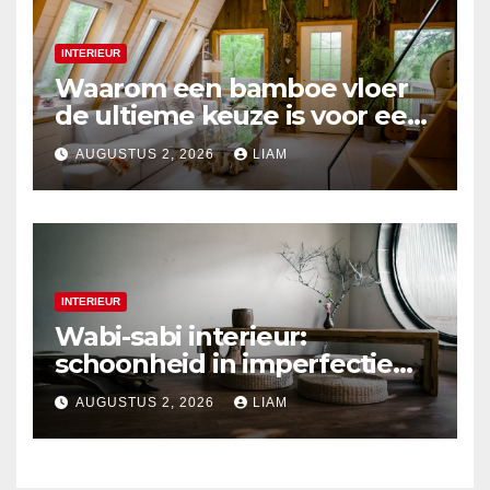
INTERIEUR
Waarom een bamboe vloer
de ultieme keuze is voor een
duurzaam interieur
AUGUSTUS 2, 2026
LIAM
INTERIEUR
Wabi-sabi interieur:
schoonheid in imperfectie
ontdekken
AUGUSTUS 2, 2026
LIAM