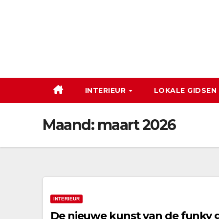
Ga
naar
de
inhoud
INTERIEUR
LOKALE GIDSEN
Maand:
maart 2026
INTERIEUR
De nieuwe kunst van de funky g