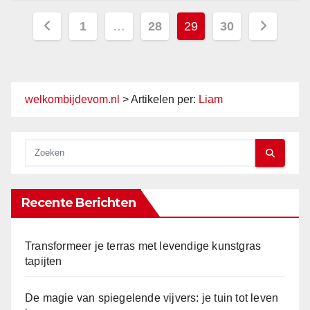
Berichten
1
…
28
29
30
paginering
welkombijdevom.nl
>
Artikelen per:
Liam
Recente Berichten
Transformeer je terras met levendige kunstgras
tapijten
De magie van spiegelende vijvers: je tuin tot leven