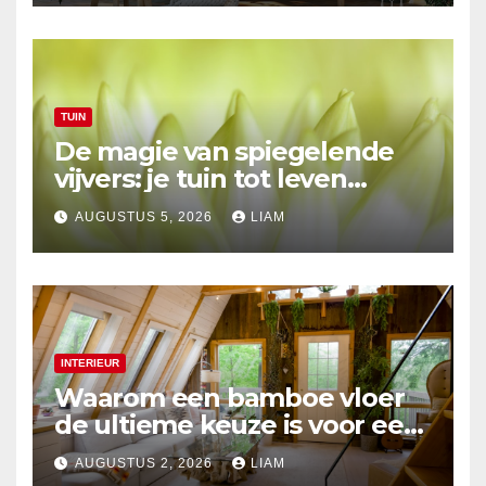
TUIN
De magie van spiegelende
vijvers: je tuin tot leven
brengen
AUGUSTUS 5, 2026
LIAM
INTERIEUR
Waarom een bamboe vloer
de ultieme keuze is voor een
duurzaam interieur
AUGUSTUS 2, 2026
LIAM