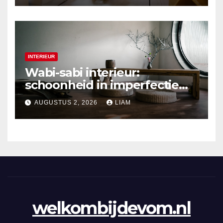
INTERIEUR
Wabi-sabi interieur:
schoonheid in imperfectie
ontdekken
AUGUSTUS 2, 2026
LIAM
welkombijdevom.nl