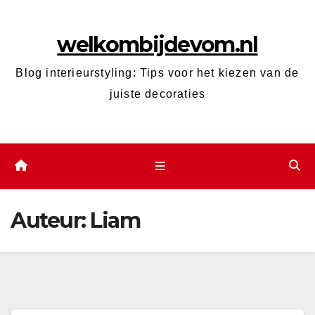
Ga
naar
welkombijdevom.nl
de
inhoud
Blog interieurstyling: Tips voor het kiezen van de
juiste decoraties
Auteur:
Liam