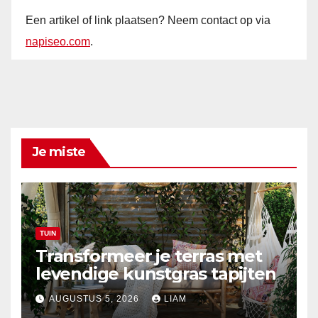
Een artikel of link plaatsen? Neem contact op via
napiseo.com
.
Je miste
TUIN
Transformeer je terras met
levendige kunstgras tapijten
AUGUSTUS 5, 2026
LIAM