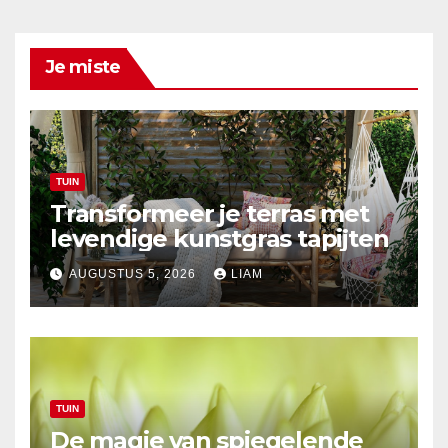
Je miste
TUIN
Transformeer je terras met
levendige kunstgras tapijten
AUGUSTUS 5, 2026
LIAM
TUIN
De magie van spiegelende