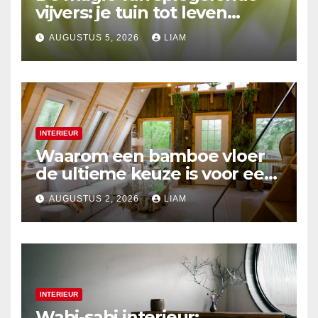
vijvers: je tuin tot leven
brengen
AUGUSTUS 5, 2026
LIAM
INTERIEUR
Waarom een bamboe vloer
de ultieme keuze is voor een
duurzaam interieur
AUGUSTUS 2, 2026
LIAM
INTERIEUR
Wabi-sabi interieur: