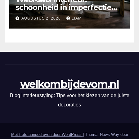
schoonheid in imperfectie
ontdekken
AUGUSTUS 2, 2026
LIAM
welkombijdevom.nl
Blog interieurstyling: Tips voor het kiezen van de juiste
decoraties
Met trots aangedreven door WordPress
|
Thema: News Way door