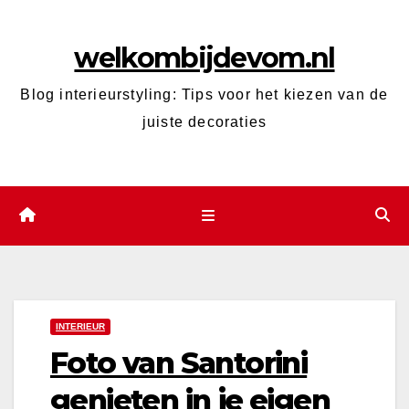
Ga
naar
welkombijdevom.nl
de
inhoud
Blog interieurstyling: Tips voor het kiezen van de
juiste decoraties
INTERIEUR
Foto van Santorini
genieten in je eigen