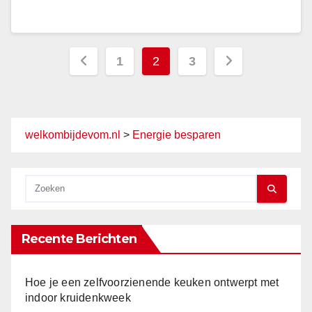
Berichten
1
2
3
paginering
welkombijdevom.nl
>
Energie besparen
Recente Berichten
Hoe je een zelfvoorzienende keuken ontwerpt met
indoor kruidenkweek