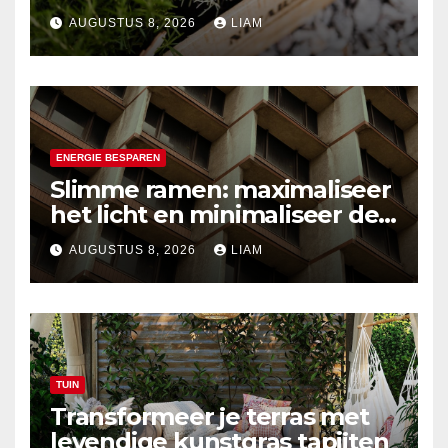
kruidenkweek
AUGUSTUS 8, 2026
LIAM
ENERGIE BESPAREN
Slimme ramen: maximaliseer
het licht en minimaliseer de
hitte
AUGUSTUS 8, 2026
LIAM
TUIN
Transformeer je terras met
levendige kunstgras tapijten