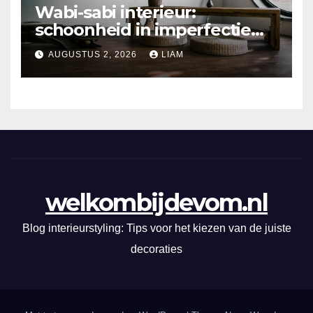
Wabi-sabi interieur:
schoonheid in imperfectie
ontdekken
AUGUSTUS 2, 2026
LIAM
welkombijdevom.nl
Blog interieurstyling: Tips voor het kiezen van de juiste
decoraties