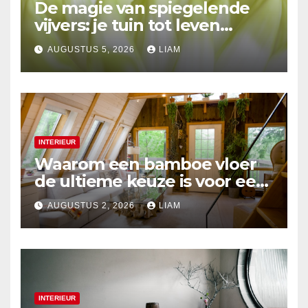
De magie van spiegelende
vijvers: je tuin tot leven
brengen
AUGUSTUS 5, 2026
LIAM
INTERIEUR
Waarom een bamboe vloer
de ultieme keuze is voor een
duurzaam interieur
AUGUSTUS 2, 2026
LIAM
INTERIEUR