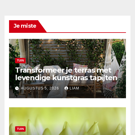
Je miste
TUIN
Transformeer je terras met
levendige kunstgras tapijten
AUGUSTUS 5, 2026
LIAM
TUIN