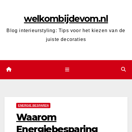
Ga
naar
welkombijdevom.nl
de
inhoud
Blog interieurstyling: Tips voor het kiezen van de
juiste decoraties
ENERGIE BESPAREN
Waarom
Energiebesparing