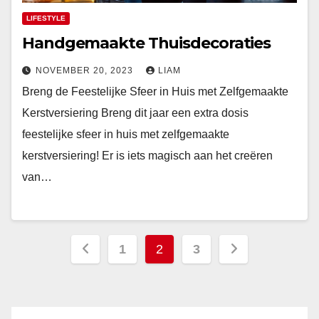
LIFESTYLE
Handgemaakte Thuisdecoraties
NOVEMBER 20, 2023
LIAM
Breng de Feestelijke Sfeer in Huis met Zelfgemaakte
Kerstversiering Breng dit jaar een extra dosis
feestelijke sfeer in huis met zelfgemaakte
kerstversiering! Er is iets magisch aan het creëren
van…
Berichten
1
2
3
paginering