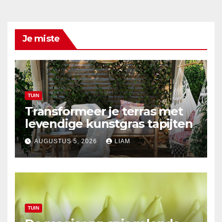
Je miste
TUIN
Transformeer je terras met
levendige kunstgras tapijten
AUGUSTUS 5, 2026
LIAM
TUIN