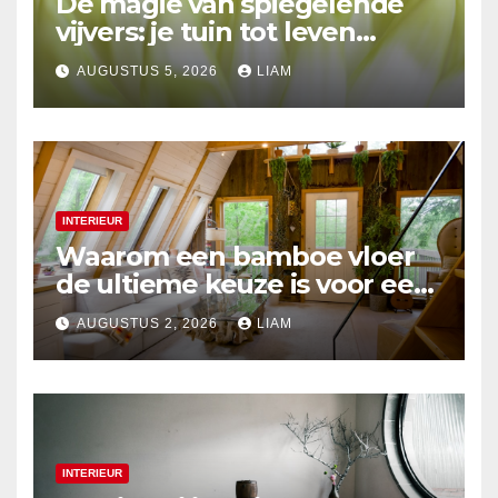
De magie van spiegelende
vijvers: je tuin tot leven
brengen
AUGUSTUS 5, 2026
LIAM
INTERIEUR
Waarom een bamboe vloer
de ultieme keuze is voor een
duurzaam interieur
AUGUSTUS 2, 2026
LIAM
INTERIEUR