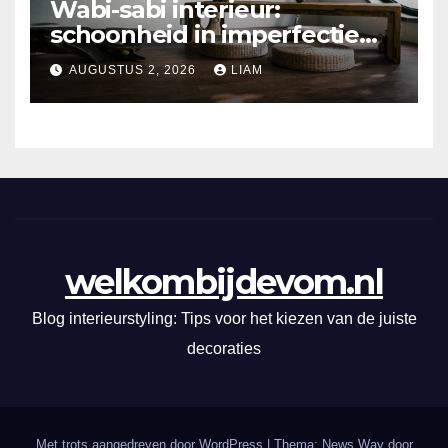
Wabi-sabi interieur:
schoonheid in imperfectie
ontdekken
AUGUSTUS 2, 2026
LIAM
welkombijdevom.nl
Blog interieurstyling: Tips voor het kiezen van de juiste
decoraties
Met trots aangedreven door WordPress
|
Thema: News Way door