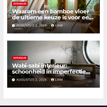
INTERIEUR
Waarom een bamboe vloer
de ultieme keuze is voor een
duurzaam interieur
AUGUSTUS 2, 2026
LIAM
INTERIEUR
Wabi-sabi interieur:
schoonheid in imperfectie
ontdekken
AUGUSTUS 2, 2026
LIAM