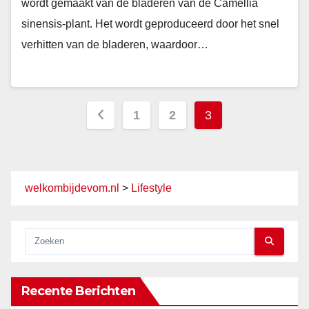
wordt gemaakt van de bladeren van de Camellia
sinensis-plant. Het wordt geproduceerd door het snel
verhitten van de bladeren, waardoor…
Berichten
1
2
3
paginering
welkombijdevom.nl
>
Lifestyle
Recente Berichten