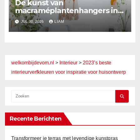
De kunst van
macraméplantenhangers in
moderne huizen
JUL 30, 2026
LIAM
welkombijdevom.nl
>
Interieur
>
2023’s beste
interieurverfkleuren voor inspiratie voor huisontwerp
Recente Berichten
Transformeer je terras met levendige kunstgras