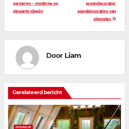
versieren – moderne en
woondecoratie:
navigatie
elegante ideeën
wanddecoraties van
plexiglas
Door
Liam
Gerelateerd bericht
INTERIEUR