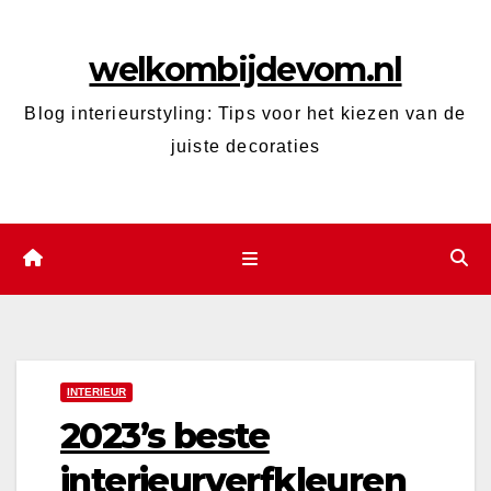
Ga
naar
welkombijdevom.nl
de
inhoud
Blog interieurstyling: Tips voor het kiezen van de
juiste decoraties
INTERIEUR
2023’s beste
interieurverfkleuren