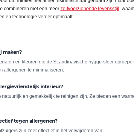
oor dat ruimtes niet alleen esthetisch aangenaam zijn maar oo
t te combineren met een meer
zelfvoorzienende levensstijl
, waarb
n en technologie verder optimaalt.
ij maken?
terialen en kleuren die de Scandinavische hygge-sfeer oproepe
m allergenen te minimaliseren.
ergievriendelijk interieur?
 natuurlijk en gemakkelijk te reinigen zijn. Ze bieden een warm
ectief tegen allergenen?
zuigers zijn zeer effectief in het verwijderen van