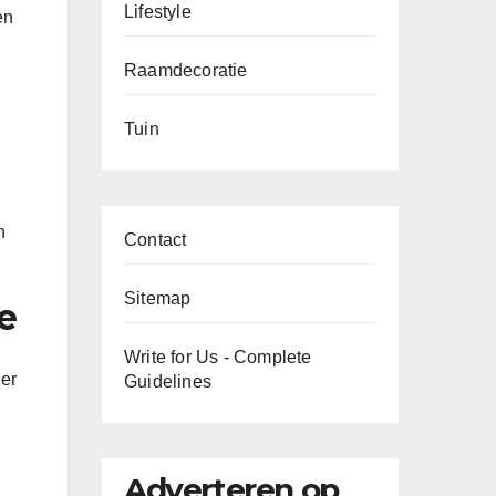
Lifestyle
en
Raamdecoratie
Tuin
h
Contact
Sitemap
e
Write for Us - Complete
eer
Guidelines
Adverteren op