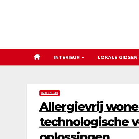
Ga
naar
de
inhoud
INTERIEUR
LOKALE GIDSEN
INTERIEUR
Allergievrij won
technologische 
oplossingen