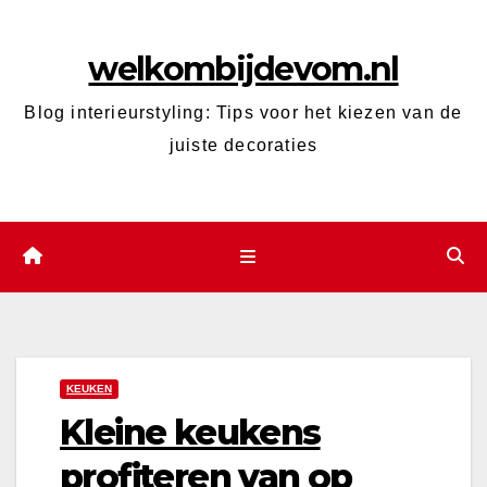
Ga
naar
welkombijdevom.nl
de
inhoud
Blog interieurstyling: Tips voor het kiezen van de
juiste decoraties
KEUKEN
Kleine keukens
profiteren van op