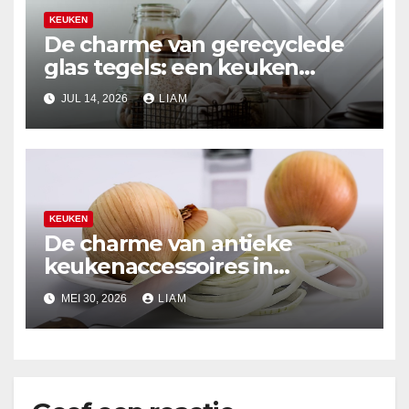
KEUKEN
De charme van gerecyclede
glas tegels: een keuken
make-over
JUL 14, 2026
LIAM
KEUKEN
De charme van antieke
keukenaccessoires in
moderne opstellingen
MEI 30, 2026
LIAM