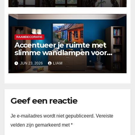
RAAMDECORATIE
Accentueer je ruimte met
slimme wandlampen voor
zomerse flair
JUN 23, 2026
LIAM
Geef een reactie
Je e-mailadres wordt niet gepubliceerd.
Vereiste
velden zijn gemarkeerd met
*