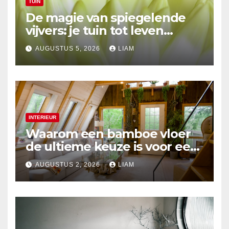
TUIN
De magie van spiegelende
vijvers: je tuin tot leven
brengen
AUGUSTUS 5, 2026
LIAM
INTERIEUR
Waarom een bamboe vloer
de ultieme keuze is voor een
duurzaam interieur
AUGUSTUS 2, 2026
LIAM