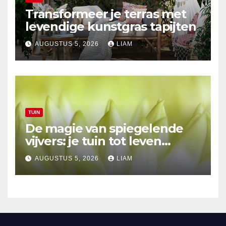
Transformeer je terras met
levendige kunstgras tapijten
AUGUSTUS 5, 2026
LIAM
TUIN
De magie van spiegelende
vijvers: je tuin tot leven
brengen
AUGUSTUS 5, 2026
LIAM