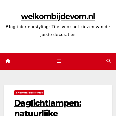
Ga
naar
welkombijdevom.nl
de
inhoud
Blog interieurstyling: Tips voor het kiezen van de
juiste decoraties
ENERGIE BESPAREN
Daglichtlampen:
natuurlijke