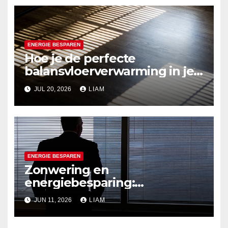
ENERGIE BESPAREN
Hoe je de perfecte
balansvloerverwarming in je
huis implementeert
JUL 20, 2026
LIAM
ENERGIE BESPAREN
Zonwering en
energiebesparing:
combinaties die werken
JUN 11, 2026
LIAM