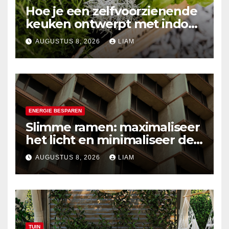
Hoe je een zelfvoorzienende
keuken ontwerpt met indoor
kruidenkweek
AUGUSTUS 8, 2026
LIAM
ENERGIE BESPAREN
Slimme ramen: maximaliseer
het licht en minimaliseer de
hitte
AUGUSTUS 8, 2026
LIAM
TUIN