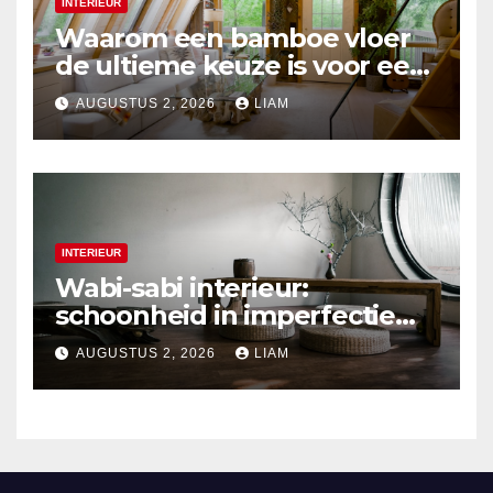
INTERIEUR
Waarom een bamboe vloer
de ultieme keuze is voor een
duurzaam interieur
AUGUSTUS 2, 2026
LIAM
INTERIEUR
Wabi-sabi interieur:
schoonheid in imperfectie
ontdekken
AUGUSTUS 2, 2026
LIAM