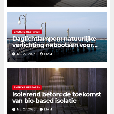
ENERGIE BESPAREN
Daglichtlampen: natuurlijke
verlichting nabootsen voor
betere slaaphygiëne
MEI 27, 2026
LIAM
ENERGIE BESPAREN
Isolerend beton: de toekomst
van bio-based isolatie
MEI 27, 2026
LIAM