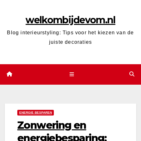
Ga
naar
welkombijdevom.nl
de
inhoud
Blog interieurstyling: Tips voor het kiezen van de
juiste decoraties
ENERGIE BESPAREN
Zonwering en
energiebesparing: