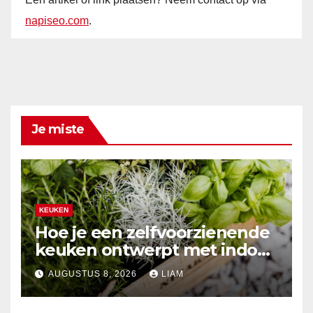
napiseo.com
.
Je miste
KEUKEN
Hoe je een zelfvoorzienende
keuken ontwerpt met indoor
kruidenkweek
AUGUSTUS 8, 2026
LIAM