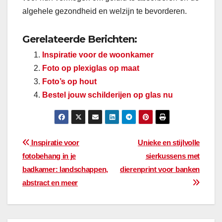
algehele gezondheid en welzijn te bevorderen.
Gerelateerde Berichten:
Inspiratie voor de woonkamer
Foto op plexiglas op maat
Foto’s op hout
Bestel jouw schilderijen op glas nu
Bericht
Inspiratie voor
Unieke en stijlvolle
fotobehang in je
sierkussens met
navigatie
badkamer: landschappen,
dierenprint voor banken
abstract en meer