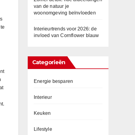
van de natuur je
woonomgeving beïnvloeden
as
 te
Interieurtrends voor 2026: de
invloed van Cornflower blauw
Categorieën
ent
n
Energie besparen
at
Interieur
nt.
Keuken
Lifestyle