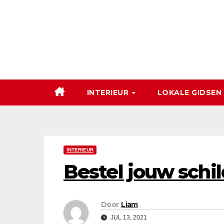
Ga
naar
de
inhoud
INTERIEUR
LOKALE GIDSEN
INTERIEUR
Bestel jouw schil
Door
Liam
JUL 13, 2021