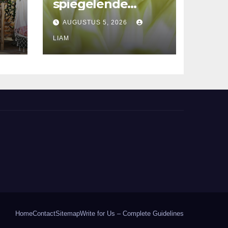
spiegelende
vijvers: je tuin tot
AUGUSTUS 5, 2026
ten
leven brengen
LIAM
Home
Contact
Sitemap
Write for Us – Complete Guidelines