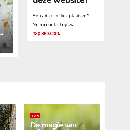
deze website?
Een artikel of link plaatsen?
Neem contact op via
n
napiseo.com
.
n
TUIN
e
De magie van