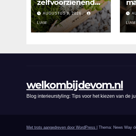
zelfvoorzienende
ma
keuken ontwerpt
lic
AUGUSTUS 8, 2026
A
met indoor
mi
kruidenkweek
LIAM
hi
LIAM
welkombijdevom.nl
Blog interieurstyling: Tips voor het kiezen van de ju
Met trots aangedreven door WordPress
|
Thema: News Way d