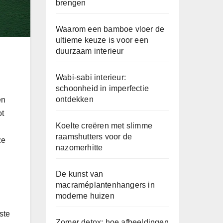
brengen
Waarom een bamboe vloer de
ultieme keuze is voor een
duurzaam interieur
Wabi-sabi interieur:
schoonheid in imperfectie
ontdekken
en
ot
Koelte creëren met slimme
raamshutters voor de
ze
nazomerhitte
De kunst van
macraméplantenhangers in
moderne huizen
ste
Zomer detox: hoe afbeeldingen