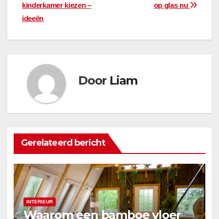
kinderkamer kiezen –
op glas nu
navigatie
ideeën
Door
Liam
Gerelateerd bericht
INTERIEUR
Waarom een bamboe vloer