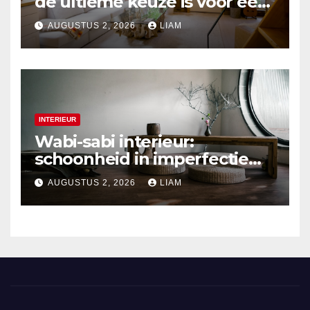
de ultieme keuze is voor een
duurzaam interieur
AUGUSTUS 2, 2026
LIAM
INTERIEUR
Wabi-sabi interieur:
schoonheid in imperfectie
ontdekken
AUGUSTUS 2, 2026
LIAM