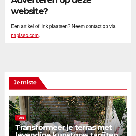
website?
Een artikel of link plaatsen? Neem contact op via
napiseo.com
.
Je miste
TUIN
Transformeer je terras met
levendige kunstgras tapijten