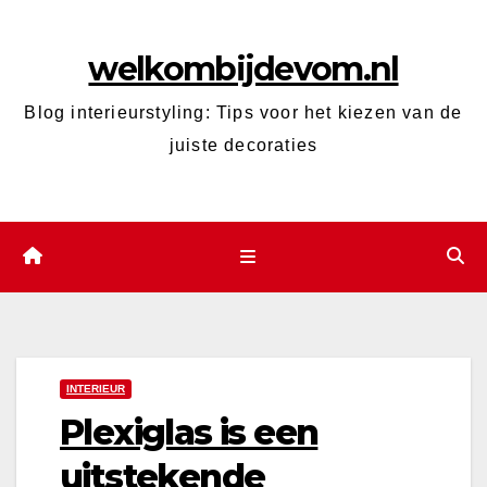
Ga
naar
welkombijdevom.nl
de
inhoud
Blog interieurstyling: Tips voor het kiezen van de
juiste decoraties
INTERIEUR
Plexiglas is een
uitstekende