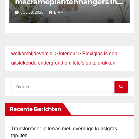
macraméplantenhangers in
moderne huizen
JUL 30, 2026
LIAM
welkombijdevom.nl
>
Interieur
>
Plexiglas is een
uitstekende ondergrond om foto’s op te drukken
Recente Berichten
Transformeer je terras met levendige kunstgras
tapijten