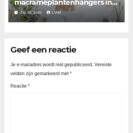
macraméplantenhangers in
moderne huizen
JUL 30, 2026
LIAM
Geef een reactie
Je e-mailadres wordt niet gepubliceerd.
Vereiste
velden zijn gemarkeerd met
*
Reactie
*