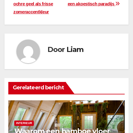
ochre geel als frisse
een akoestisch paradijs
navigatie
zomeraccentkleur
Door
Liam
Gerelateerd bericht
INTERIEUR
Waarom een bamboe vloer