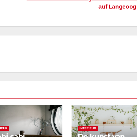
auf Langeoo
RIEUR
INTERIEUR
bi-sabi
De kunst van