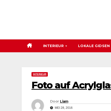
Ga
naar
de
inhoud
INTERIEUR
LOKALE GIDSEN
INTERIEUR
Foto auf Acrylgla
Door
Liam
MEI 28, 2016