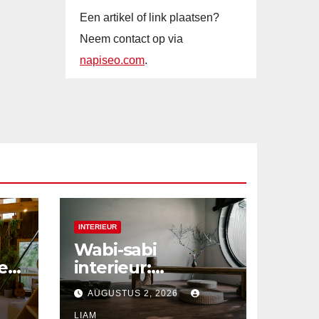
Een artikel of link plaatsen?
Neem contact op via
napiseo.com
.
INTERIEUR
Wabi-sabi
e
interieur:
s
schoonheid in
AUGUSTUS 2, 2026
imperfectie
LIAM