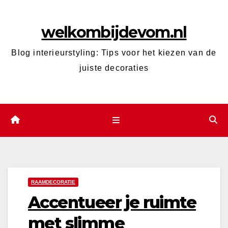
Ga
naar
welkombijdevom.nl
de
inhoud
Blog interieurstyling: Tips voor het kiezen van de
juiste decoraties
RAAMDECORATIE
Accentueer je ruimte
met slimme