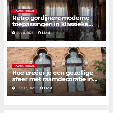
RAAMDECORATIE
Retro gordijnen: moderne
toepassingen in klassieke
stijlen
JUL 8, 2026
LIAM
RAAMDECORATIE
Hoe creëer je een gezellige
sfeer met raamdecoratie in
warme tinten
JAN 17, 2026
LIAM