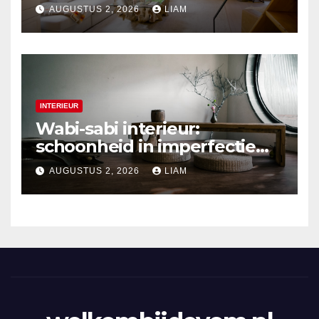
duurzaam interieur
AUGUSTUS 2, 2026
LIAM
INTERIEUR
Wabi-sabi interieur:
schoonheid in imperfectie
ontdekken
AUGUSTUS 2, 2026
LIAM