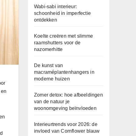
Wabi-sabi interieur:
schoonheid in imperfectie
ontdekken
Koelte creëren met slimme
raamshutters voor de
nazomerhitte
De kunst van
macraméplantenhangers in
moderne huizen
oor
 en
Zomer detox: hoe afbeeldingen
van de natuur je
woonomgeving beïnvloeden
een
Interieurtrends voor 2026: de
invloed van Cornflower blauw
rd