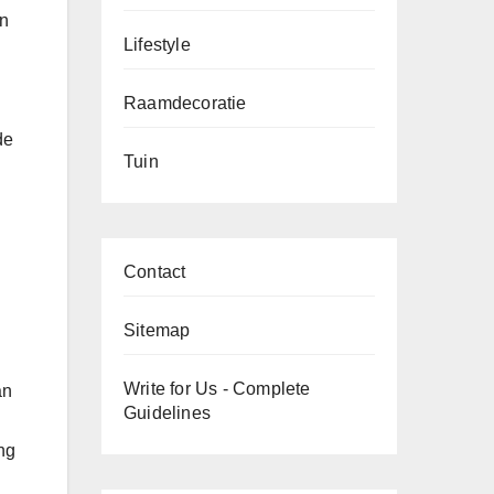
an
Lifestyle
Raamdecoratie
de
Tuin
Contact
Sitemap
Write for Us - Complete
an
Guidelines
ng