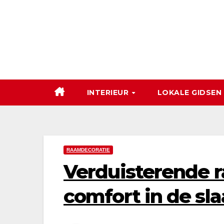
Ga
naar
de
inhoud
INTERIEUR
LOKALE GIDSEN
RAAMDECORATIE
Verduisterende 
comfort in de s