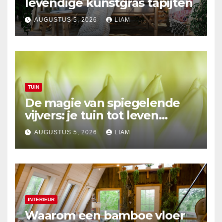
levendige kunstgras tapijten
AUGUSTUS 5, 2026
LIAM
TUIN
De magie van spiegelende
vijvers: je tuin tot leven
brengen
AUGUSTUS 5, 2026
LIAM
INTERIEUR
Waarom een bamboe vloer