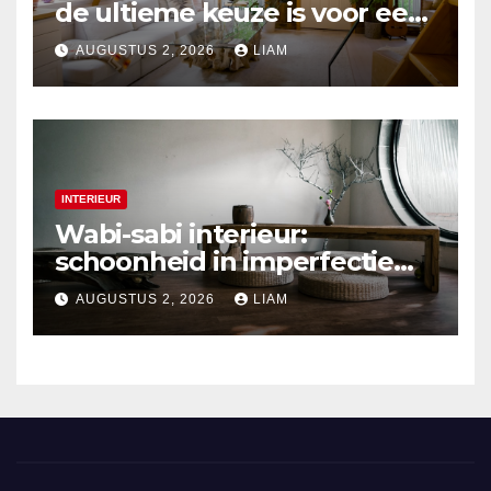
de ultieme keuze is voor een
duurzaam interieur
AUGUSTUS 2, 2026
LIAM
INTERIEUR
Wabi-sabi interieur:
schoonheid in imperfectie
ontdekken
AUGUSTUS 2, 2026
LIAM