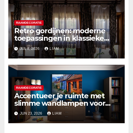
RAAMDECORATIE
Retro gordijnen: moderne
toepassingen in klassieke
stijlen
JUL 8, 2026
LIAM
RAAMDECORATIE
Accentueer je ruimte met
slimme wandlampen voor
zomerse flair
JUN 23, 2026
LIAM